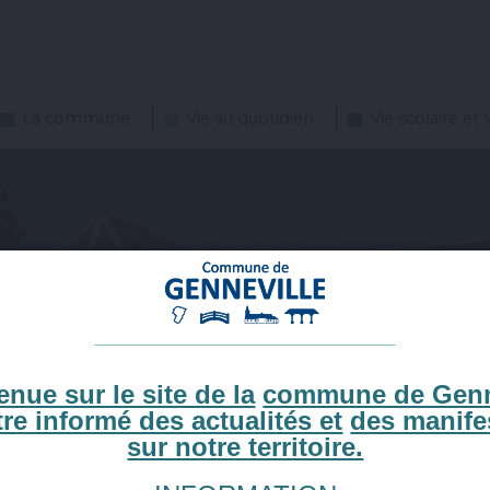
La commune
Vie au quotidien
Vie scolaire et 
nue sur le site de la
commune de Genn
tre informé des actualités et
des manife
sur notre territoire.