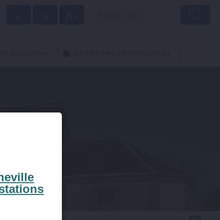
Rechercher
A+
A
A-
Vie associative
Démarches administratives
eville
stations