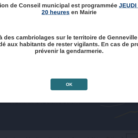
ion de Conseil municipal est programmée
JEUDI
20 heures
en Mairie
à des cambriolages sur le territoire de Genneville ,
 aux habitants de rester vigilants. En cas de p
prévenir la gendarmerie.
Horaires ouverture
au public :
OK
Le Lundi de 16H00 à 19H00
Le Jeudi de 9H30 à 12H30
Le Vendredi de 14H00 à 16H30