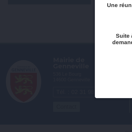
Une réun
Suite 
demandé
Mairie de
Genneville
536 Le Bourg
14600 Genneville
Tél. : 02 31 98 74 38
Contact