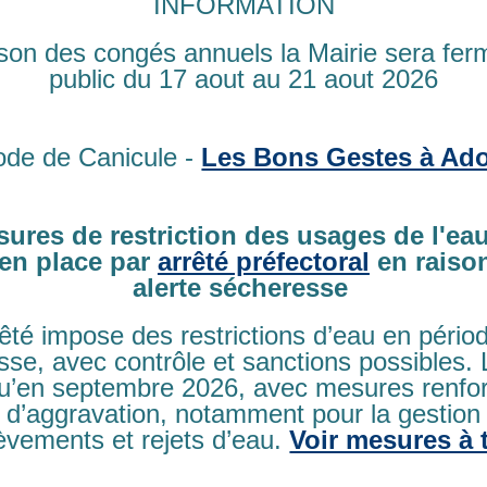
INFORMATION
 :
ACCUEIL
»
DÉMARCHES ADMINISTRATIVES
»
ETAT CIVIL
ison des congés annuels la Mairie sera fe
cès
public du 17 aout au 21 aout 2026
ode de Canicule -
Les Bons Gestes à Ado
 un décès vous devez vous rendre à la mairie de la commune où 
us présenter avec les documents suivants :
 pièce d’identité
ures de restriction des usages de l'eau
ssible, le certificat de décès délivré par le médecin, le commis
en place par
arrêté préfectoral
en raiso
document concernant l’identité du défunt (livret de famille, pièc
alerte sécheresse
 la déclaration de décès, la mairie établit un acte de décès.
rêté impose des restrictions d’eau en pério
d’acte de décès
se, avec contrôle et sanctions possibles.
ès doit être demandé auprès de la mairie de résidence ou du lie
qu’en septembre 2026, avec mesures renfo
 d’aggravation, notamment pour la gestion
èvements et rejets d’eau.
Voir mesures à 