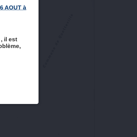
 6 AOUT à
 il est
roblème,