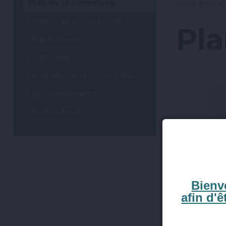
Plan de la commune
VOUS ÊTES ICI
Histoire de la commune
Pl
Le patrimoine
La paroisse
Le cimetière et columbarium
Les équipements
Photothèque
Bienve
afin d'ê