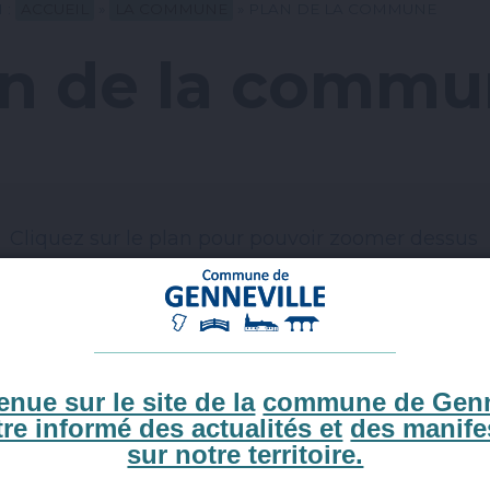
 :
ACCUEIL
»
LA COMMUNE
»
PLAN DE LA COMMUNE
an de la comm
Cliquez sur le plan pour pouvoir zoomer dessus
nue sur le site de la
commune de Genn
tre informé des actualités et
des manife
sur notre territoire.