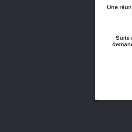
Une réun
Suite 
demandé