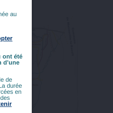
rmée au
pter
 ont été
n d'une
de de
 La durée
rcées en
 des
tenir