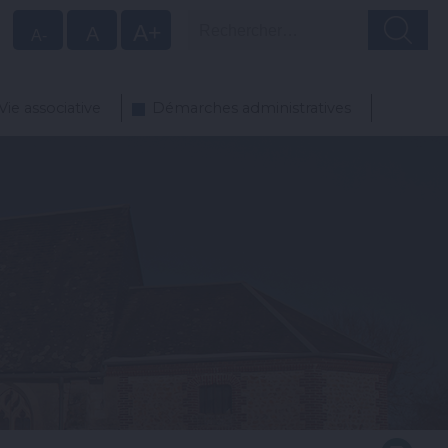
Rechercher
A+
A
A-
 Vie associative
Démarches administratives