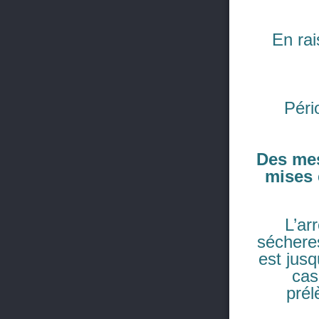
En ra
Péri
Des mes
mises 
L’ar
sécheres
est jus
cas
prél