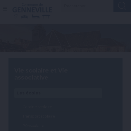
A
Recherch
l
l
e
r
a
u
c
o
n
t
e
n
Vie scolaire et Vie
u
associative
Les écoles
Cantine scolaire
Transport scolaire
Périscolaire