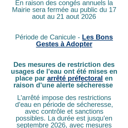
En raison des congés annuels la
Cette année Madame DESCAMPS accueillera les élèves de
PS – MS – GS et CP
Mairie sera fermée au public du 17
aout au 21 aout 2026
L’école primaire René Lecotier accueille les classes
primaires, en simple ou double niveau, en fonction des
effectifs par rapport au regroupement avec la commune
Période de Canicule -
Les Bons
d’Ablon. Les institutrices sont
Mme Rykner (Ce2et Cm1)
et
Mr Decaen, nouveau directeur (Cm1et Cm2)
.
Gestes à Adopter
L’accueil du matin débute à 8h40 aux écoles, il se fera
par la porte d’entrée côté lotissement des Pommiers. Les
cours commencent à 8h50 et se terminent à 11h50. Pour
Des mesures de restriction des
l’après midi les horaires sont 13h20 – 16h20. La sortie
de l’école se fera par le portail de la cour de récréation
usages de l'eau ont été mises en
place par
arrêté préfectoral
en
raison d'une alerte sécheresse
En raison du maintien du plan VIGIPIRATE AU NIVEAU
URGENCE ATTENTAT, les portes de l’école doivent être
fermées à 8h50
L’arrêté impose des restrictions
d’eau en période de sécheresse,
Les
inscriptions administratives pour l’année scolaire
avec contrôle et sanctions
2025-2026
, se feront en mairie courant mars et avril aux
possibles. La durée est jusqu’en
heures habituelles d’ouverture au public (lundi après-midi de
septembre 2026, avec mesures
16h à 19h – jeudi matin de 9h30 à 12h00 et vendredi après-