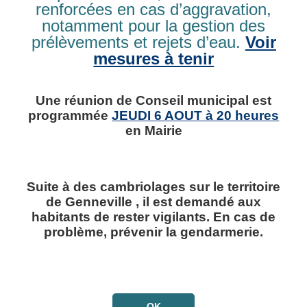
midi de 14h00 à 16h30) pour les enfants nés en 2022. Pour
renforcées en cas d’aggravation,
les nouveaux arrivants, les inscriptions se feront tout le long
notamment pour la gestion des
de l’année.
prélèvements et rejets d’eau.
Voir
Vous devrez remplir un
formulaire d’inscription
et nous
mesures à tenir
fournir les pièces suivantes :
le livret de famille
un justificatif de domicile
Une réunion de Conseil municipal est
un certificat de radiation si nécessaire
le carnet de vaccinations.
programmée
JEUDI 6 AOUT à 20 heures
en Mairie
Dans un second temps, l’admission à l’école se fera avec le
directeur des écoles. Prendre contact avec
Mr Decaen au 02
31 98 70 70
Suite à des cambriolages sur le territoire
de Genneville , il est demandé aux
habitants de rester vigilants. En cas de
problème, prévenir la gendarmerie.
OK