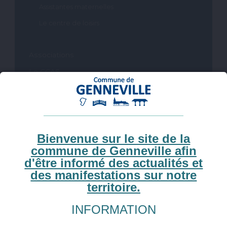
Assistantes maternelles
Le centre de loisirs
Associations
Le CCAS
VOUS ÊTES ICI :
ACCUEIL
»
VIE SCOLAIRE ET VIE ASSOCIATIVE
»
LES ÉCOLES
Bienvenue sur le site de la
commune de Genneville afin
Les écoles
d'être informé des actualités et
des manifestations sur notre
territoire.
Notre commune fait partie d’un
Regroupement
Pédagogique Intercommunal
et malgré une inscription à
INFORMATION
Genneville, l’enfant pourra être scolarisé à Ablon pour
certaines classes.