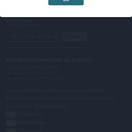
Mairie de Genneville
536 Le Bourg
14600 Genneville
Tél. : 02 31 98 74 38
Contact
Horaires ouverture au public :
Le Lundi de 16H00 à 19H00
Le Jeudi de 9H30 à 12H30
Le Vendredi de 14H00 à 16H30
Nous utilisons des cookies pour nous permettre
d'améliorer la qualité de nos services ainsi que notre
accessibilité.
En savoir plus
Obligatoires
Fonctionnels
Statistiques