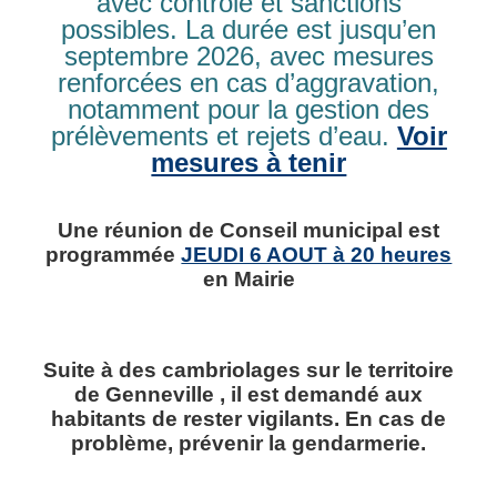
avec contrôle et sanctions
possibles. La durée est jusqu’en
septembre 2026, avec mesures
renforcées en cas d’aggravation,
notamment pour la gestion des
prélèvements et rejets d’eau.
Voir
mesures à tenir
Mairie de Genneville
536 Le Bourg
Une réunion de Conseil municipal est
14600 Genneville
programmée
JEUDI 6 AOUT à 20 heures
Tél. : 02 31 98 74 38
Contact
en Mairie
Horaires ouverture au public :
Suite à des cambriolages sur le territoire
Le Lundi de 16H00 à 19H00
de Genneville , il est demandé aux
Le Jeudi de 9H30 à 12H30
habitants de rester vigilants. En cas de
Le Vendredi de 14H00 à 16H30
problème, prévenir la gendarmerie.
Nous utilisons des cookies pour nous permettre