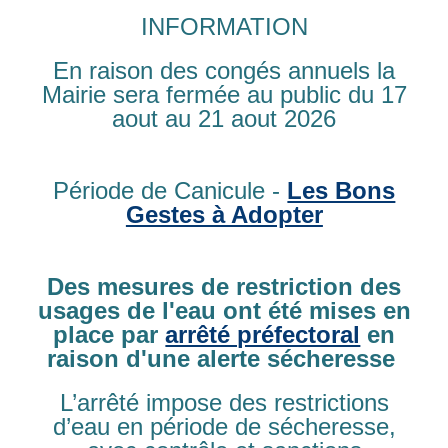
Assistantes maternelles
INFORMATION
Le centre de loisirs
En raison des congés annuels la
Mairie sera fermée au public du 17
Associations
aout au 21 aout 2026
Le CCAS
Période de Canicule -
Les Bons
Gestes à Adopter
VOUS ÊTES ICI :
ACCUEIL
»
VIE SCOLAIRE ET VIE ASSOCIATIVE
»
LES ÉCOLES
»
Des mesures de restriction des
PÉRISCOLAIRE
usages de l'eau ont été mises en
Périscolaire
place par
arrêté préfectoral
en
raison d'une alerte sécheresse
Le périscolaire est assuré sur la commune d’Ablon, cliquer
L’arrêté impose des restrictions
sur le lien pour plus de renseignements :
Périscolaire
d’eau en période de sécheresse,
d’Ablon