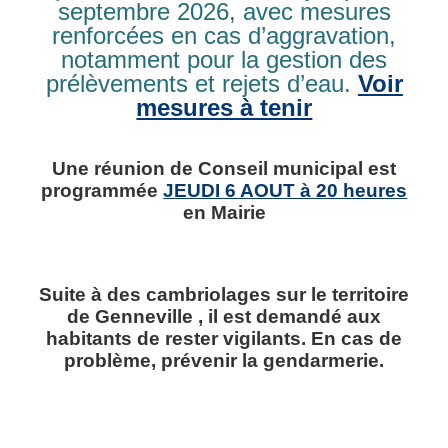
septembre 2026, avec mesures
MEURISSE Clara
renforcées en cas d’aggravation,
399 chemin de Troussebourg
notamment pour la gestion des
Tel : 06 21 58 74 89, mail : larcheetlaluciole@gmail.com
prélèvements et rejets d’eau.
Voir
www.larcheetlaluciole.fr
mesures à tenir
Facebook L’arche et la Luciole
MENUISERIE TONY LECLERC
Une réunion de Conseil municipal est
programmée
JEUDI 6 AOUT à 20 heures
Menuiserie
en Mairie
LECLERC Tony
253 chemin du Lagunage, 14600 GENNEVILLE
Tel : 06 03 21 90 47, mail : leclerctony600@gmail.com
Suite à des cambriolages sur le territoire
de Genneville , il est demandé aux
MORTREUIL Aménagements
habitants de rester vigilants. En cas de
Entreprise multi service aménagement intérieur,
problème, prévenir la gendarmerie.
pose cuisine, dressing, parquets
MORTREUIL Xavier
47 la cour Barette – route du lavoir, 14600 Genneville
Tel : 06 43 42 76 21 , mail :