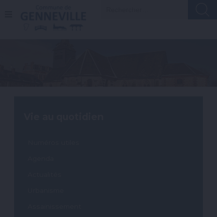
A
Recherch
l
l
e
r
a
u
c
o
n
t
e
n
Vie au quotidien
u
Numéros utiles
Agenda
Actualités
Urbanisme
Assainissement