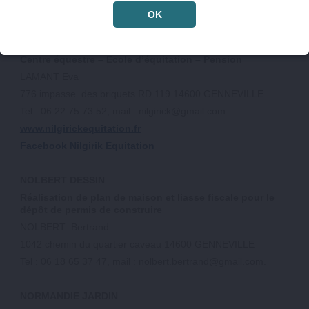
mortreuil.amenagements@outlook.fr
OK
NILGIRICK EQUITATION
Centre équestre – Ecole d’équitation – Pension
LAMANT Eva
776 impasse. des briquets RD 119 14600 GENNEVILLE
Tel : 06 22 75 73 52, mail : nilgirick@gmail.com
www.nilgirickequitation.fr
Facebook Nilgirik Equitation
NOLBERT DESSIN
Réalisation de plan de maison et liasse fiscale pour le
dépôt de permis de construire
NOLBERT Bertrand
1042 chemin du quartier caveau 14600 GENNEVILLE
Tel : 06 18 65 37 47, mail : nolbert.bertrand@gmail.com.
NORMANDIE JARDIN