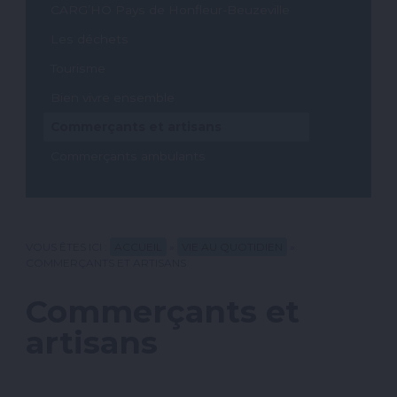
CARG’HO Pays de Honfleur-Beuzeville
Les déchets
Tourisme
Bien vivre ensemble
Commerçants et artisans
Commerçants ambulants
VOUS ÊTES ICI :
ACCUEIL
»
VIE AU QUOTIDIEN
»
COMMERÇANTS ET ARTISANS
Commerçants et
artisans