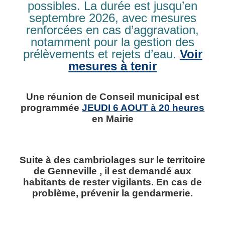
possibles. La durée est jusqu’en
septembre 2026, avec mesures
renforcées en cas d’aggravation,
notamment pour la gestion des
prélèvements et rejets d’eau.
Voir
mesures à tenir
Mairie de Genneville
536 Le Bourg
14600 Genneville
Une réunion de Conseil municipal est
programmée
JEUDI 6 AOUT à 20 heures
Tél. : 02 31 98 74 38
Contact
en Mairie
Horaires ouverture au public :
Suite à des cambriolages sur le territoire
Le Lundi de 16H00 à 19H00
de Genneville , il est demandé aux
Le Jeudi de 9H30 à 12H30
Le Vendredi de 14H00 à 16H30
habitants de rester vigilants. En cas de
problème, prévenir la gendarmerie.
Nous utilisons des cookies pour nous permettre
d'améliorer la qualité de nos services ainsi que notre