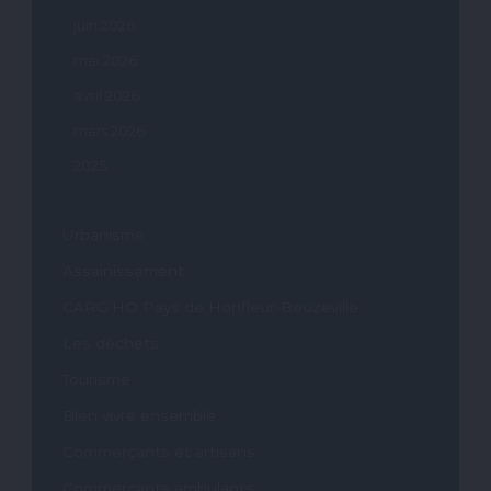
juin 2026
mai 2026
avril 2026
mars 2026
2025
Urbanisme
Assainissement
CARG’HO Pays de Honfleur-Beuzeville
Les déchets
Tourisme
Bien vivre ensemble
Commerçants et artisans
Commerçants ambulants