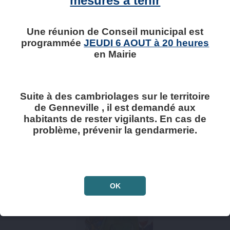
mesures à tenir
Une réunion de Conseil municipal est
programmée
JEUDI 6 AOUT à 20 heures
en Mairie
Inscription Transport
scolaire 2026 2027 NOMAD
Suite à des cambriolages sur le territoire
La Région Normandie vous informe de l’ouverture
de Genneville , il est demandé aux
prochaine des inscriptions au transport scolaire du
réseau NOMAD pour la rentrée 2026-2027. Celles-ci
habitants de rester vigilants. En cas de
se ...
problème, prévenir la gendarmerie.
ARTICLE PUBLIÉ LE LUNDI 15 JUIN 2026
En savoir plus
OK