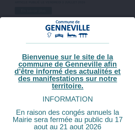
ARTICLE PUBLIÉ LE VENDREDI 3 JUILLET 2026
En savoir plus
Bienvenue sur le site de la
commune de Genneville afin
d'être informé des actualités et
des manifestations sur notre
territoire.
COMMÉMORATION DU 8
MAI
INFORMATION
Comme chaque année , le maire en présence de ses
adjoints , des conseillers municipaux des anciens
En raison des congés annuels la
combattants ont rendu hommage aux victimes de la
guerre ...
Mairie sera fermée au public du 17
aout au 21 aout 2026
ARTICLE PUBLIÉ LE MARDI 23 JUIN 2026
En savoir plus