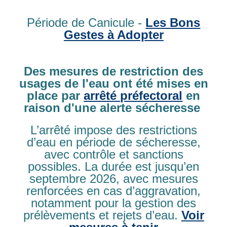
Période de Canicule -
Les Bons
Gestes à Adopter
Des mesures de restriction des
usages de l'eau ont été mises en
place par
arrêté préfectoral
en
raison d'une alerte sécheresse
Premier voyage seniors
L’arrêté impose des restrictions
d’eau en période de sécheresse,
Le 18 juin dernier, Sport et Détente Gennevillaise
avec contrôle et sanctions
organisait son premier voyage seniors à La Ferté-
Bernard, dans la Sarthe. Quarante adhérents ont ...
possibles. La durée est jusqu’en
ARTICLE PUBLIÉ LE MARDI 23 JUIN 2026
septembre 2026, avec mesures
renforcées en cas d’aggravation,
En savoir plus
notamment pour la gestion des
prélèvements et rejets d’eau.
Voir