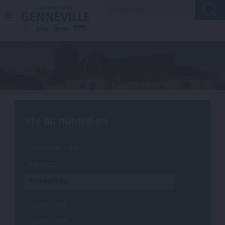
A
Recherch
l
l
e
r
a
u
c
o
n
t
e
n
Vie au quotidien
u
Numéros utiles
Agenda
Actualités
août 2026
juillet 2026