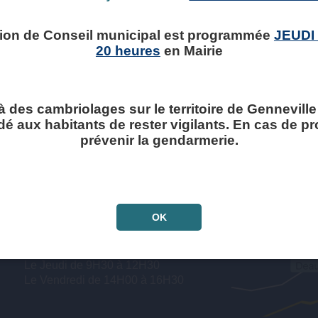
ion de Conseil municipal est programmée
JEUDI
20 heures
en Mairie
à des cambriolages sur le territoire de Genneville ,
 aux habitants de rester vigilants. En cas de p
prévenir la gendarmerie.
Horaires ouverture
OK
au public :
Le Lundi de 16H00 à 19H00
Le Jeudi de 9H30 à 12H30
Le Vendredi de 14H00 à 16H30