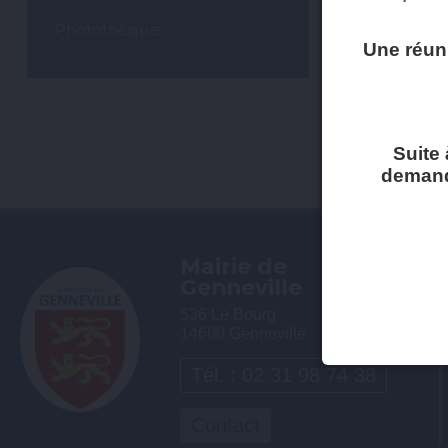
Photothèque
Une réun
Suite 
demandé
Mairie de
Genneville
536 Le Bourg
14600 Genneville
Tél. : 02 31 98 74 38
Contact