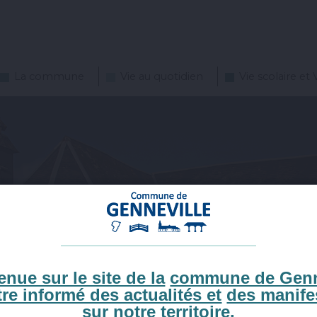
La commune
Vie au quotidien
Vie scolaire et 
nue sur le site de la
commune de Genn
tre informé des actualités et
des manife
sur notre territoire.