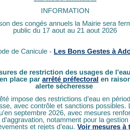
 :
ACCUEIL
»
LA COMMUNE
»
LES ÉQUIPEMENTS
»
DÉFIBR
INFORMATION
ibrillateur au
ison des congés annuels la Mairie sera fe
public du 17 aout au 21 aout 2026
terne ou DAE
ode de Canicule -
Les Bons Gestes à Ado
ons ensemble la chaine de survie face à un a
en de la
Fondation CNP assurances
, la commune de GENNE
ures de restriction des usages de l'eau
sur le mur de la salle des fêtes
et mis à la disposition de tous 
en place par
arrêté préfectoral
en raiso
alerte sécheresse
 rappel des gestes si vous cliquer sur le lien suivant :
rêté impose des restrictions d’eau en pério
s qui sauvent face à une victime en arrêt ca
se, avec contrôle et sanctions possibles.
qu’en septembre 2026, avec mesures renfo
 d’aggravation, notamment pour la gestion
èvements et rejets d’eau.
Voir mesures à 