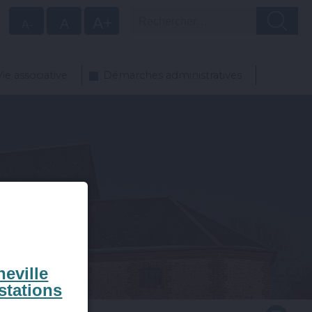
Rechercher
A+
A
A-
Vie associative
Démarches administratives
eville
stations