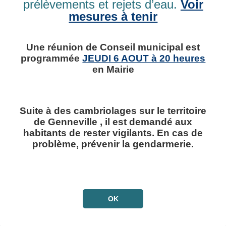
prélèvements et rejets d’eau.
Voir
Tél. : 02 31 98 74 38
Contact
mesures à tenir
Une réunion de Conseil municipal est
Horaires ouverture au public :
programmée
JEUDI 6 AOUT à 20 heures
Le Lundi de 16H00 à 19H00
en Mairie
Le Jeudi de 9H30 à 12H30
Le Vendredi de 14H00 à 16H30
Nous utilisons des cookies pour nous permettre
Suite à des cambriolages sur le territoire
d'améliorer la qualité de nos services ainsi que notre
de Genneville , il est demandé aux
accessibilité.
En savoir plus
habitants de rester vigilants. En cas de
Obligatoires
problème, prévenir la gendarmerie.
Fonctionnels
Statistiques
OK
Sauvegarder
Plan du site
Mentions légales
Accessibilité
Accepter tout