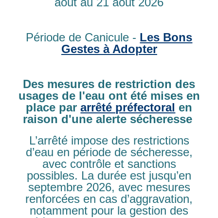
aout au 21 aout 2026
Annie RIGOT (Secrétaire de Mairie)
Ecoles:
Période de Canicule -
Les Bons
Fabienne RENOUT (ATSEM )
Gestes à Adopter
Cantine
Manuella LEPENANT (Responsable cantine et
Des mesures de restriction des
Agent polyvalent).
Sylvie MARY (Aide à la Cantine)
usages de l'eau ont été mises en
place par
arrêté préfectoral
en
raison d'une alerte sécheresse
L’arrêté impose des restrictions
d’eau en période de sécheresse,
avec contrôle et sanctions
possibles. La durée est jusqu’en
septembre 2026, avec mesures
Mairie de Genneville
renforcées en cas d’aggravation,
536 Le Bourg
14600 Genneville
notamment pour la gestion des