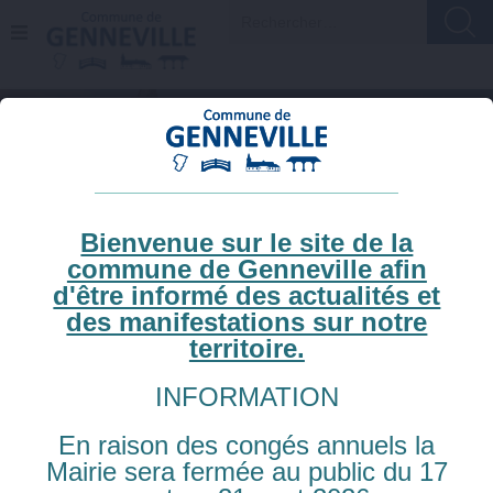
A
Recherch
l
l
e
r
a
u
c
o
n
t
VOUS ÊTES ICI :
ACCUEIL
»
VIE MUNICIPALE
»
EMPLOYÉS
e
Bienvenue sur le site de la
COMMUNAUX
n
commune de Genneville afin
u
d'être informé des actualités et
Employés
des manifestations sur notre
communaux
territoire.
INFORMATION
Technique :
François LEPENANT (Agent polyvalent)
En raison des congés annuels la
Benoit MORVAN (Espaces verts)
Mairie sera fermée au public du 17
Administratif :